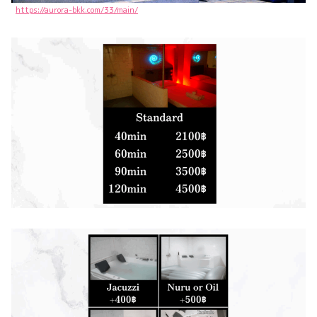
https://aurora-bkk.com/33/main/